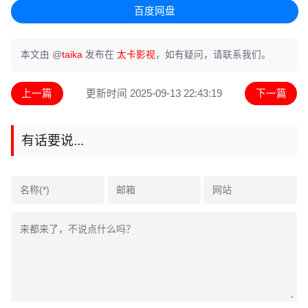
百度网盘
本文由 @
taika
发布在
太卡影视
，如有疑问，请联系我们。
上一篇
更新时间 2025-09-13 22:43:19
下一篇
有话要说...