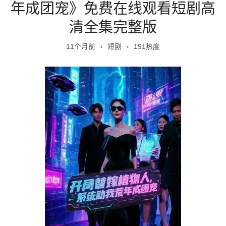
年成团宠》免费在线观看短剧高
清全集完整版
11个月前
短剧
191热度