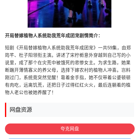
开局替嫁植物人系统助我荒年成团宠剧情简介：
短剧《开局替嫁植物人系统助我荒年成团宠》一共59集，由郑
筠芊、杜子阳领衔主演。讲述了宋柠栀意外穿越到自己写的小
说里，成了那个在灾荒中被饿死的悲惨女主。为求生路，她果
断踹开薄情寡义的养父母，选择下嫁农村的植物人冲喜。岂料
刚过门，系统竟突然觉醒！靠着金手指，她不仅带着公婆顿顿
有肉吃，远离饥荒，还把日子过得红红火火，最后连躺着的植
物人老公也被她养醒了！
网盘资源
夸克网盘