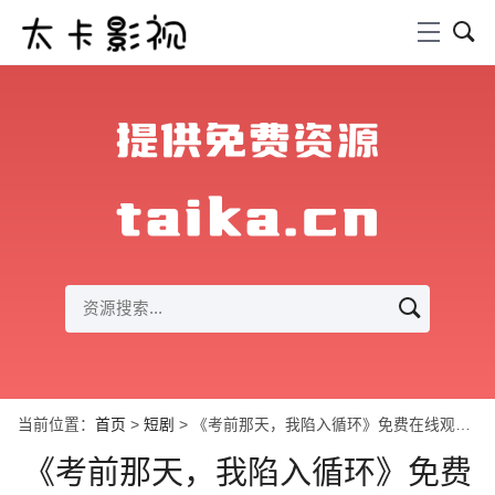
提供免费资源
taika.cn
当前位置：
首页
>
短剧
> 《考前那天，我陷入循环》免费在线观看短剧高清全集完整版
《考前那天，我陷入循环》免费