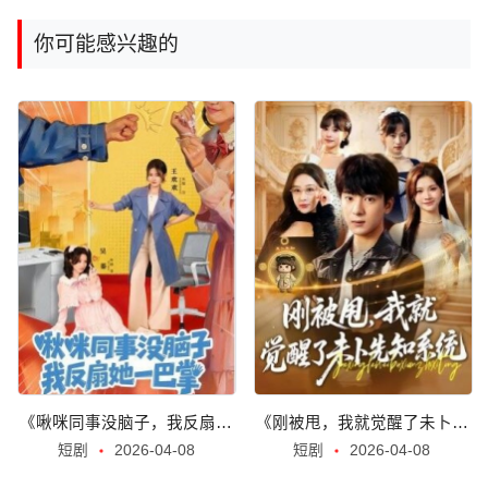
你可能感兴趣的
《啾咪同事没脑子，我反扇她
《刚被甩，我就觉醒了未卜先
一巴掌》免费在线观看短剧高
知系统》免费在线观看短剧高
短剧
2026-04-08
短剧
2026-04-08
清全集完整版
清全集完整版