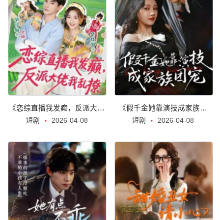
《恋综直播我发癫，反派大佬
《假千金她靠演技成家族团
我乱撩》免费在线观看短剧高
宠》免费在线观看短剧高清全
短剧
2026-04-08
短剧
2026-04-08
清全集完整版
集完整版